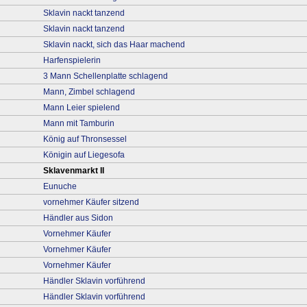
Sklavin nackt tanzend
Sklavin nackt tanzend
Sklavin nackt, sich das Haar machend
Harfenspielerin
3 Mann Schellenplatte schlagend
Mann, Zimbel schlagend
Mann Leier spielend
Mann mit Tamburin
König auf Thronsessel
Königin auf Liegesofa
Sklavenmarkt II
Eunuche
vornehmer Käufer sitzend
Händler aus Sidon
Vornehmer Käufer
Vornehmer Käufer
Vornehmer Käufer
Händler Sklavin vorführend
Händler Sklavin vorführend