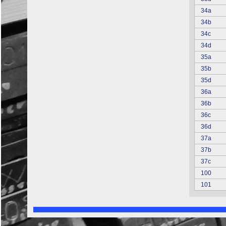
34a
34b
34c
34d
35a
35b
35d
36a
36b
36c
36d
37a
37b
37c
100
101