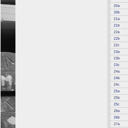
20a
20b
21a
21b
22a
22b
22c
23a
23b
23c
24a
24b
24c
25a
25b
25c
26a
26b
27a