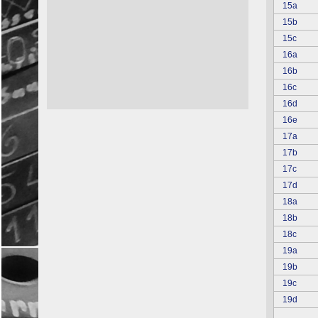
Serie 44: Biedermeierzeit um 1815-
15a
1830 (Winterfreuden)
15b
Serie 47: Skiläufer
15c
Serie 50: 1870 - 1871
16a
16b
Serie 52: Weltkrieg 1939-1945
16c
Serie 53: Bauernhof, Treibjagd
16d
Serie 54: Tiergarten
16e
Serie 55: Zivile Themen
17a
Serie 56: Märchen und Sagen
17b
17c
Serie F: Parforcejagd
17d
Deutsche Pfadfinder
18a
18b
18c
19a
19b
19c
19d