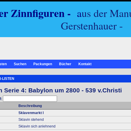
er Zinnfiguren -
a
us der Man
Gerstenhauer -
sten
Suchen
Packungen
Bücher
Kontakt
-LISTEN
 Serie 4: Babylon um 2800 - 539 v.Christi
f:
Beschreibung
Sklavenmarkt I
Sklavin stehend
Sklavin sich anlehnend