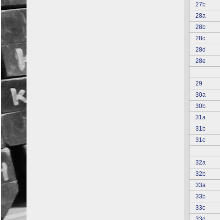
27b
28a
28b
28c
28d
28e
29
30a
30b
31a
31b
31c
32a
32b
33a
33b
33c
33d