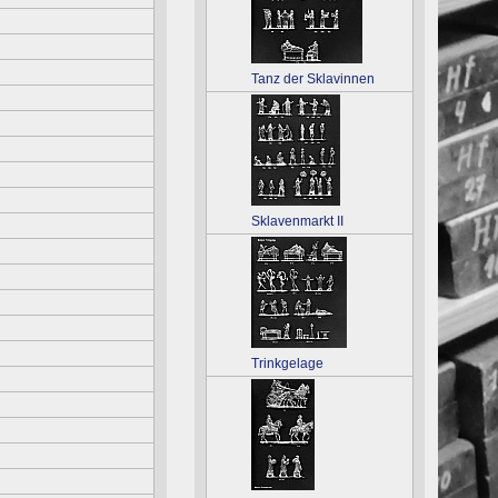
Tanz der Sklavinnen
Sklavenmarkt II
Trinkgelage