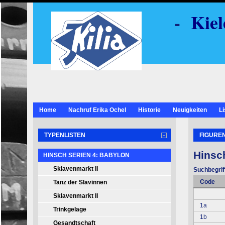
-
Kiel
Home
Nachruf Erika Ochel
Historie
Neuigkeiten
Li
TYPENLISTEN
FIGUREN
Hinsch
HINSCH SERIEN 4: BABYLON
Sklavenmarkt II
Suchbegrif
Code
Tanz der Slavinnen
Sklavenmarkt II
1a
Trinkgelage
1b
Gesandtschaft