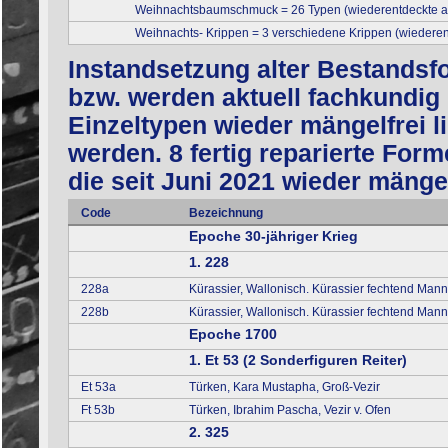
Weihnachtsbaumschmuck = 26 Typen (wiederentdeckte a
Weihnachts- Krippen = 3 verschiedene Krippen (wiederen
Instandsetzung alter Bestandsf
bzw. werden aktuell fachkundig 
Einzeltypen wieder mängelfrei l
werden. 8 fertig reparierte For
die seit Juni 2021 wieder mängelf
Code
Bezeichnung
Epoche 30-jähriger Krieg
1. 228
228a
Kürassier, Wallonisch. Kürassier fechtend Mann s
228b
Kürassier, Wallonisch. Kürassier fechtend Mann
Epoche 1700
1. Et 53 (2 Sonderfiguren Reiter)
Et 53a
Türken, Kara Mustapha, Groß-Vezir
Ft 53b
Türken, Ibrahim Pascha, Vezir v. Ofen
2. 325