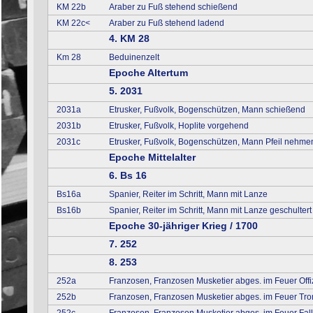
KM 22b
Araber zu Fuß stehend schießend
KM 22c<
Araber zu Fuß stehend ladend
4. KM 28
Km 28
Beduinenzelt
Epoche Altertum
5. 2031
2031a
Etrusker, Fußvolk, Bogenschützen, Mann schießend
2031b
Etrusker, Fußvolk, Hoplite vorgehend
2031c
Etrusker, Fußvolk, Bogenschützen, Mann Pfeil nehme
Epoche Mittelalter
6. Bs 16
Bs16a
Spanier, Reiter im Schritt, Mann mit Lanze
Bs16b
Spanier, Reiter im Schritt, Mann mit Lanze geschultert
Epoche 30-jähriger Krieg / 1700
7. 252
8. 253
252a
Franzosen, Franzosen Musketier abges. im Feuer Offi
252b
Franzosen, Franzosen Musketier abges. im Feuer Tr