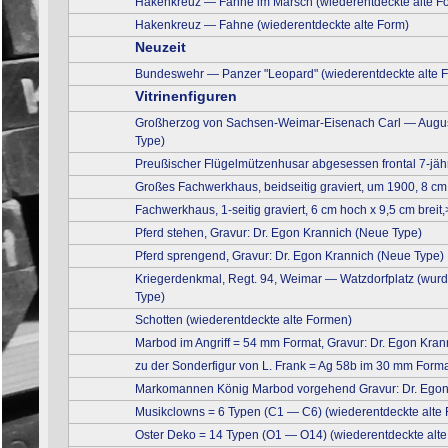
Hakenkreuz — Fahne im Marsch (wiederentdeckte alte F
Hakenkreuz — Fahne (wiederentdeckte alte Form)
Neuzeit
Bundeswehr — Panzer "Leopard" (wiederentdeckte alte 
Vitrinenfiguren
Großherzog von Sachsen-Weimar-Eisenach Carl — August
Type)
Preußischer Flügelmützenhusar abgesessen frontal 7-jähr
Großes Fachwerkhaus, beidseitig graviert, um 1900, 8 cm 
Fachwerkhaus, 1-seitig graviert, 6 cm hoch x 9,5 cm breit,
Pferd stehen, Gravur: Dr. Egon Krannich (Neue Type)
Pferd sprengend, Gravur: Dr. Egon Krannich (Neue Type)
Kriegerdenkmal, Regt. 94, Weimar — Watzdorfplatz (wurde
Type)
Schotten (wiederentdeckte alte Formen)
Marbod im Angriff = 54 mm Format, Gravur: Dr. Egon Kra
zu der Sonderfigur von L. Frank = Ag 58b im 30 mm Form
Markomannen König Marbod vorgehend Gravur: Dr. Egon
Musikclowns = 6 Typen (C1 — C6) (wiederentdeckte alte
Oster Deko = 14 Typen (O1 — O14) (wiederentdeckte alt