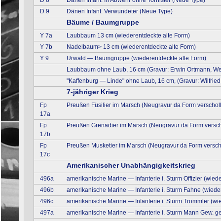
D 9
Dänen Infant. Verwundeter (Neue Type)
Bäume / Baumgruppe
Y 7a
Laubbaum 13 cm (wiederentdeckte alte Form)
Y 7b
Nadelbaum> 13 cm (wiederentdeckte alte Form)
Y 9
Urwald — Baumgruppe (wiederentdeckte alte Form)
Laubbaum ohne Laub, 16 cm (Gravur: Erwin Ortmann, W
"Kaffenburg — Linde" ohne Laub, 16 cm, (Gravur: Wilfrie
7-jähriger Krieg
Fp
Preußen Füsilier im Marsch (Neugravur da Form verschol
17a
Fp
Preußen Grenadier im Marsch (Neugravur da Form versch
17b
Fp
Preußen Musketier im Marsch (Neugravur da Form versch
17c
Amerikanischer Unabhängigkeitskrieg
496a
amerikanische Marine — Infanterie i. Sturm Offizier (wied
496b
amerikanische Marine — Infanterie i. Sturm Fahne (wiede
496c
amerikanische Marine — Infanterie i. Sturm Trommler (wi
497a
amerikanische Marine — Infanterie i. Sturm Mann Gew. gef