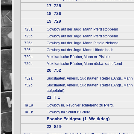
17. 725
18. 726
19. 729
725a
Cowboy auf der Jagd, Mann Pferd stoppend
725b
Cowboy auf der Jagd, Mann Pferd stoppend
726a
Cowboy auf der Jagd, Mann Pistole ziehend
726b
Cowboy auf der Jagd, Mann Hände hoch
729a
Mexikanische Räuber, Mann m. Pistole
729b
Mexikanische Räuber, Mann rückw. schießend
20. 752
752a
Südstaaten, Amerik. Südstaaten, Reiter i. Angr., Mann 
752b
Südstaaten, Amerik. Südstaaten, Reiter i. Angr., Mann
aufgeführt).
21. T 1
Ta 1a
Cowboy m. Revolver schießend zu Pferd.
Ta 1b
Cowboy im Schritt zu Pferd.
Epoche Feldgrau (1. Weltkrieg)
22. Sf 9