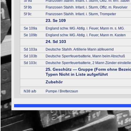
Sf 9a
Franzosen Stahlh. Infant. i. Sturm, Offiz. m. erh. Säbel
Sf 9b
Franzosen Stahlh. Infant. i. Sturm, Offiz. m. Revolver
Sf 9c
Franzosen Stahlh. Infant. i. Sturm, Trompeter
23. Se 109
Se 109a
England schw. MG. Abtlg. i. Feuer, Mann m. s. MG.
Se 109b
England schw. MG. Abtlg. i. Feuer, Mann m. Kasten
24. Sd 103
Sd 103a
Deutsche Stahlh. Artillerie Mann abfeuernd
Sd 103b
Deutsche Sperrfeuerbatterie, Mann beim Abschuß
Sd 103c
Deutsche Sperrfeuerbatterie, 2 Mann Zünder einstell
25. Geschütz — Gruppe (Form ohne Bezeic
Typen Nicht in Liste aufgeführt
Zubehör
N38 a/b
Pumpe / Bretterzaun