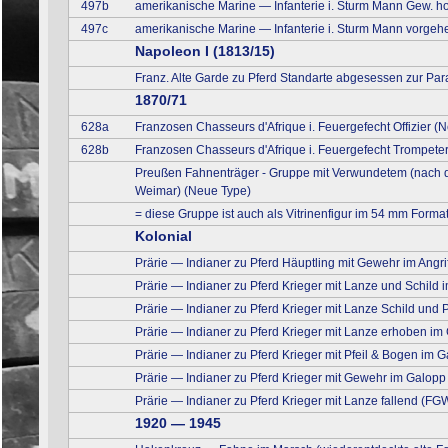
497b
amerikanische Marine — Infanterie i. Sturm Mann Gew. ho
497c
amerikanische Marine — Infanterie i. Sturm Mann vorgeh
Napoleon I (1813/15)
Franz. Alte Garde zu Pferd Standarte abgesessen zur Pa
1870/71
628a
Franzosen Chasseurs d'Afrique i. Feuergefecht Offizier 
628b
Franzosen Chasseurs d'Afrique i. Feuergefecht Trompete
Preußen Fahnenträger - Gruppe mit Verwundetem (nach d
Weimar) (Neue Type)
= diese Gruppe ist auch als Vitrinenfigur im 54 mm Format
Kolonial
Prärie — Indianer zu Pferd Häuptling mit Gewehr im Angri
Prärie — Indianer zu Pferd Krieger mit Lanze und Schild
Prärie — Indianer zu Pferd Krieger mit Lanze Schild und
Prärie — Indianer zu Pferd Krieger mit Lanze erhoben i
Prärie — Indianer zu Pferd Krieger mit Pfeil & Bogen im
Prärie — Indianer zu Pferd Krieger mit Gewehr im Galop
Prärie — Indianer zu Pferd Krieger mit Lanze fallend (FG
1920 — 1945