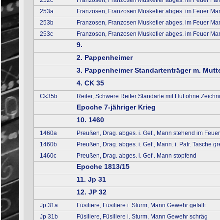
252c
Franzosen, Franzosen Musketier abges. im Feuer Fal
253a
Franzosen, Franzosen Musketier abges. im Feuer Ma
253b
Franzosen, Franzosen Musketier abges. im Feuer Ma
253c
Franzosen, Franzosen Musketier abges. im Feuer Man
9.
2. Pappenheimer
3. Pappenheimer Standartenträger m. Mutt
4. CK 35
Ck35b
Reiter, Schwere Reiter Standarte mit Hut ohne Zeich
Epoche 7-jähriger Krieg
10. 1460
1460a
Preußen, Drag. abges. i. Gef., Mann stehend im Feue
1460b
Preußen, Drag. abges. i. Gef., Mann. i. Patr. Tasche gr
1460c
Preußen, Drag. abges. i. Gef . Mann stopfend
Epoche 1813/15
11. Jp 31
12. JP 32
Jp 31a
Füsiliere, Füsiliere i. Sturm, Mann Gewehr gefällt
Jp 31b
Füsiliere, Füsiliere i. Sturm, Mann Gewehr schräg