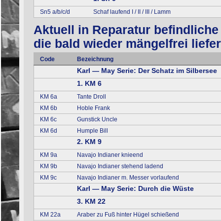
Sn5 a/b/c/d
Schaf laufend I / II / III / Lamm
Aktuell in Reparatur befindlich
die bald wieder mängelfrei liefe
Code
Bezeichnung
Karl — May Serie: Der Schatz im Silbersee
1. KM 6
KM 6a
Tante Droll
KM 6b
Hoble Frank
KM 6c
Gunstick Uncle
KM 6d
Humple Bill
2. KM 9
KM 9a
Navajo Indianer knieend
KM 9b
Navajo Indianer stehend ladend
KM 9c
Navajo Indianer m. Messer vorlaufend
Karl — May Serie: Durch die Wüste
3. KM 22
KM 22a
Araber zu Fuß hinter Hügel schießend