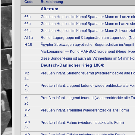
Code
Bezeichnung
Altertum
66a
Griechen Hopliten im Kampf Spartaner Mann m. Lanze ni
66b
Griechen Hopliten im Kampf Spartaner Mann m Lanze ste
66c
Griechen Hopliten im Kampf Spartaner Mann Schwert zie
AI 1a
Römer Lagergruppe mit 3 Legionären am Lagerfeuer (Ne
H 19
Ägypter Streitwagen ägyptischer Bogenschütze im Angriff
Markomannen — König MARBOD vorgehend (Neue Type
diese Sonder-Figur ist auch als Vitrinenfigur im 54 mm Fo
Deutsch-Dänischer Krieg 1864:
Mp
Preußen Infant. Stehend feuernd (wiederentdeckte alte F
2a
Mp
Preußen Infant. Liegend ladend (wiederentdeckte alte Fo
2b
Mp
Preußen Infant. Liegend feuernd (wiederentdeckte alte F
2c
MP
Preußen Infant. Trommler (wiederentdeckte alte Form)
3a
MP
Preußen Infant. Fahne (wiederentdeckte alte Form)
3b
MP
Preußen Infant. Offizier (wiederentdeckte alte Form)