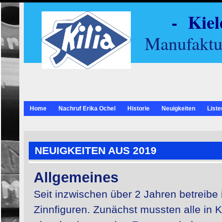
-
Kiel
Manufaktu
Home
Nachruf Erika Ochel
Historie
Neuigkeiten
Liste
NEUIGKEITEN AUS 2019
Allgemeines
Seit inzwischen über 2 Jahren betreibe i
Zinnfiguren. Zunächst mussten alle in 