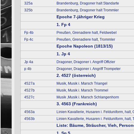
325a
Brandenburg, Dragoner halt Standarte
325b
Brandenburg, Dragoner halt Trommler
Epoche 7-jähriger Krieg
1. Fp 4
Fp 4b
Preußen, Grenadiere halt, Feldwebel
Fp 4c
Preußen, Grenadiere halt, Trommler
Epoche Napoleon (1813/15)
1. Jp 4
Jp 4a
Dragoner, Dragoner i. Angriff Offizier
p 4b
Dragoner, Dragoner i. Angriff Trompeter
2. 4527 (österreich)
4527a
Musik, Musik i. Marsch Triangel
4527b
Musik, Musik i. Marsch Trommel
4527c
Musik ,Musik i. Marsch Schlangenhorn
3. 4563 (Frankreich)
4563a
Linien Kavallerie, Husaren i. Felduniform, halt, O
4563b
Linien Kavallerie, Husaren i. Felduniform, halt,
Liste: Bäume, Sträucher, Vieh, Pers
1. Sn 5