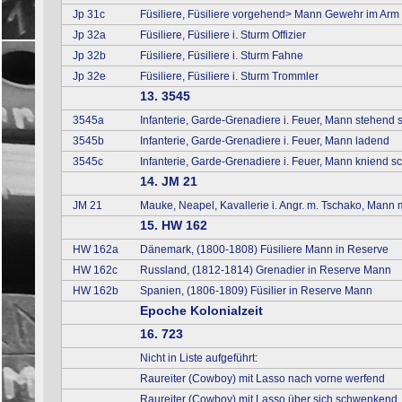
Jp 31c
Füsiliere, Füsiliere vorgehend> Mann Gewehr im Arm (n
Jp 32a
Füsiliere, Füsiliere i. Sturm Offizier
Jp 32b
Füsiliere, Füsiliere i. Sturm Fahne
Jp 32e
Füsiliere, Füsiliere i. Sturm Trommler
13. 3545
3545a
Infanterie, Garde-Grenadiere i. Feuer, Mann stehend
3545b
Infanterie, Garde-Grenadiere i. Feuer, Mann ladend
3545c
Infanterie, Garde-Grenadiere i. Feuer, Mann kniend 
14. JM 21
JM 21
Mauke, Neapel, Kavallerie i. Angr. m. Tschako, Mann
15. HW 162
HW 162a
Dänemark, (1800-1808) Füsiliere Mann in Reserve
HW 162c
Russland, (1812-1814) Grenadier in Reserve Mann
HW 162b
Spanien, (1806-1809) Füsilier in Reserve Mann
Epoche Kolonialzeit
16. 723
Nicht in Liste aufgeführt:
Raureiter (Cowboy) mit Lasso nach vorne werfend
Raureiter (Cowboy) mit Lasso über sich schwenkend